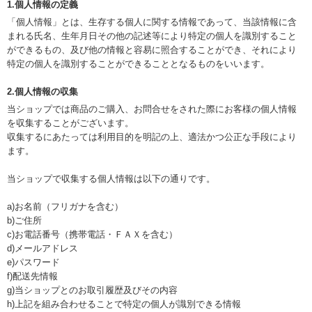
1.個人情報の定義
「個人情報」とは、生存する個人に関する情報であって、当該情報に含
まれる氏名、生年月日その他の記述等により特定の個人を識別すること
ができるもの、及び他の情報と容易に照合することができ、それにより
特定の個人を識別することができることとなるものをいいます。
2.個人情報の収集
当ショップでは商品のご購入、お問合せをされた際にお客様の個人情報
を収集することがございます。
収集するにあたっては利用目的を明記の上、適法かつ公正な手段により
ます。
当ショップで収集する個人情報は以下の通りです。
a)お名前（フリガナを含む）
b)ご住所
c)お電話番号（携帯電話・ＦＡＸを含む）
d)メールアドレス
e)パスワード
f)配送先情報
g)当ショップとのお取引履歴及びその内容
h)上記を組み合わせることで特定の個人が識別できる情報