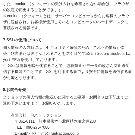
また、cookie （クッキー）の受け入れを希望されない場合は、ブラウザ
の設定で変更することができます。
※cookie （クッキー）とは、サーバーコンピュータからお客様のブラウ
ザに送信され、お客様が使用しているコンピュータのハードディスクに
蓄積される情報です。
7.SSLの使用について
個人情報の入力時には、セキュリティ確保のため、これらの情報が傍
受、妨害または改ざんされることを防ぐ目的でSSL（Secure Sockets La
yer）技術を使用しております。
※ SSLは情報を暗号化することで、盗聴防止やデータの改ざん防止送受
信する機能のことです。SSLを利用する事でより安全に情報を送信する事
が可能となります。
8.お問合せ先
当ショップの個人情報の取扱いに関するご要望・お問合せは下記までご
連絡下さいますよう、お願いいたします。
有限会社 FUNトラクション
〒861-0111 熊本県熊本市北区植木町宮原230
TEL：096-275-7000
E-mailｱﾄﾞﾚｽ：info@funtraction.co.jp