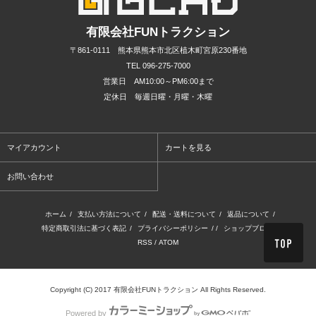
有限会社FUNトラクション
〒861-0111 熊本県熊本市北区植木町宮原230番地
TEL 096-275-7000
営業日 AM10:00～PM6:00まで
定休日 毎週日曜・月曜・木曜
マイアカウント
カートを見る
お問い合わせ
ホーム
/
支払い方法について
/
配送・送料について
/
返品について
/
特定商取引法に基づく表記
/
プライバシーポリシー
/ /
ショップブログ
/
RSS
/
ATOM
Copyright (C) 2017 有限会社FUNトラクション All Rights Reserved.
Powered by