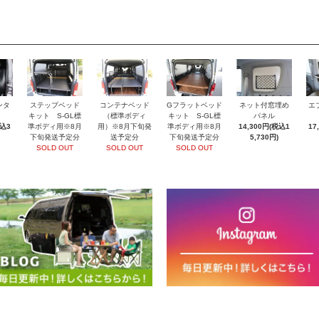
ンタ
ステップベッド
コンテナベッド
Gフラットベッド
ネット付窓埋め
エ
キット S-GL標
（標準ボディ
キット S-GL標
パネル
税込3
準ボディ用※8月
用）※8月下旬発
準ボディ用※8月
14,300円(税込1
17
下旬発送予定分
送予定分
下旬発送予定分
5,730円)
SOLD OUT
SOLD OUT
SOLD OUT