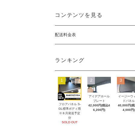
コンテンツを見る
配送料金表
ランキング
1
2
3
アイデアホール
イージーウ
プレート
ドパネル
フロアパネル S-
42,000円(税込4
40,000円(
GL標準ボディ用
6,200円)
4,000円)
※８月発送予定
分
SOLD OUT