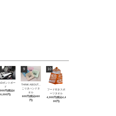
9
10
ADポントボー
THINK ABOUT...
ド
こりきハンドタ
フード付きスポ
,000円(税込6
オル
ーツタオル
6,000円)
600円(税込660
4,000円(税込4,4
円)
00円)