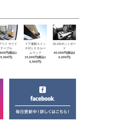
ブリイ サイド
ドア連動スイッ
GLADポントボー
テーブル
チ付ＬＥＤルー
ド
,600円(税込1
ムランプ
60,000円(税込6
9,360円)
15,000円(税込1
6,000円)
6,500円)