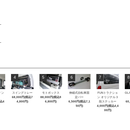
4
5
6
7
8
ィン
スイングトレー
モトボックス
伸縮式自転車固
FUNトラクショ
GL
68,000円(税込7
88,000円(税込9
定バー
ン オリジナル３
税込4
4,800円)
6,800円)
6,500円(税込7,1
段ステッカー
60
50円)
4,000円(税込4,4
00円)