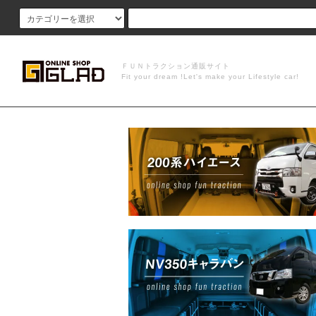
ＦＵＮトラクション通販サイト
Fit your dream !Let's make your Lifestyle car!